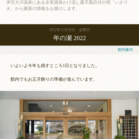
伊豆大川温泉にある全室源泉かけ流し露天風呂付の宿「いさり
火」から
最新の情報をお届けします。
2022年12月30日
金曜日
年の瀬 2022
館内案内
いよいよ今年も残すところ1日となりました。
館内でもお正月飾りの準備が進んでいます。