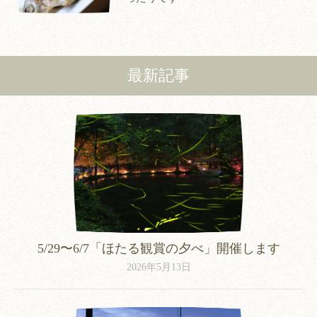
loved by many. We would be
delighted if, together with your meal,
you might take a moment to
experience Mr. Shigeoka’s world.
最新記事
Please enjoy it at your leisure. #いさ
り火 #伊豆旅行 #源泉掛け流し #露
天風呂付き客室 #温泉旅館
5/29〜6/7「ほたる観賞の夕べ」開催します
2026年5月13日