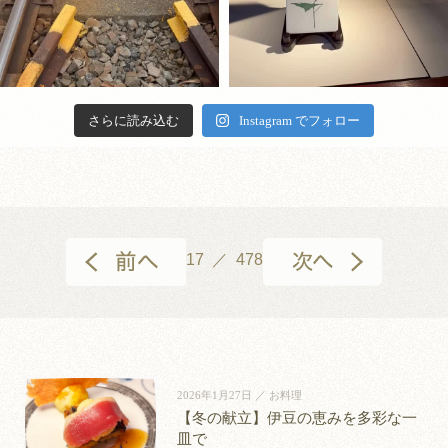
guest rooms. You will rarely pass
directly from the source, and the noise
But because we are a small inn with
morning.” We often hear words like
しい。 いさり火の客室から見える
呂を備えているから 「次、いつお
other guests in the corridors, and the
of everyday life soon feels far away.
only twelve rooms, we want to
these from our guests. #いさり火 #伊
海は 時間や天気によって、いつも
風呂入る？」が合言葉になって 何
atmosphere inside the inn is always
Beyond the bath stretches the endless
remember each guest, one by one.
豆大川温泉 #朝の露天風呂 #チェッ
表情を変えます。 「晴れた日に来
度でも温泉を楽しめます。 チェッ
quiet. Every room has its own ocean-
expanse of Sagami Bay. At night, a
And for those visiting us for the first
クアウト12時 #温泉旅行
たかった」と思わなくても大丈
クアウトは12時。 朝食のあともゆ
view open-air bath. Enjoy it whenever
sky filled with stars quietly keeps you
伊豆・大川駅に降り立つと、どこ
今月は、ダイニングにて彫刻家・
time, we hope to become a place they
夫。 その日の海が、その日だけの
っくり過ごせるから 「もう帰る
you like, for as long as you like. Even
さらに読み込む
company. Enjoy the luxury of a
Instagram でフォロー
か懐かしい時間が流れはじめま
重岡建治氏の作品を展示しており
will want to return to. #いさり火 #伊
景色を見せてくれるから。 あなた
の？」と言われる心配もありませ
the lounge overlooking the sea
spacious private open-air bath,
す。 海と山に抱かれた静かな温泉
ます。 重岡氏は「触れる彫刻」を
豆大川温泉 #また来たい宿 #全室露
が来る日の海は、何色でしょう。
ん。 この夏、大切な方へ、旅の時
somehow feels like a place of your
undisturbed by anyone else. A special
地、大川温泉。 旅館へと続く道の
コンセプトに、見るだけでなく“感
天風呂付き客室 #伊豆旅行
それを確かめに来るのも、旅の楽
間を贈りませんか。 “Mom, why
own. A lively summer has its
moment, found only here. #いさり火
り、そして扉を開けた先に広がる
じる”作品を数多く生み出してこら
しみです。 The sea may be the same,
don’t we go to a hot spring?” Those
pleasures. But a quiet summer, too,
#伊豆旅行 #源泉掛け流し #露天風
ロビー。 やさしく迎える季節の
れました。 家族の絆や人と人との
yet its color is different from one day
few words may be the gift she would
can become one you will never forget.
呂付き客室 #温泉旅館
花々が、心をそっとほどいてくれ
つながりをテーマにしたその作品
to the next. On a clear afternoon, it is
appreciate most. With dinner served in
17 ／ 478
#いさり火 #伊豆大川温泉 #全室露
ます。 都会の喧騒から離れ、 ノス
は、やわらかな温もりと力強さを
a deep blue that seems to draw you in.
your room, there is no need to worry
天風呂付き客室 #大人の隠れ家 #夏
タルジックな空間とともに、 ゆっ
あわせ持ち、 訪れる人の心に静か
At sunrise, gold spreads slowly across
about moving around, and you can
旅行
たりと流れるひとときをお愉しみ
に寄り添います。 ブロンズや大理
the water from the horizon. On cloudy
enjoy a leisurely meal together in the
ください。 Step off the train at Izu-
石、木など多彩な素材で表現され
days, it lies still, like ink washed
privacy of your own space. Every
Okawa Station, and time seems to
た作品は、国内外の各地に設置さ
across a page— beautiful in its own
guest room has its own open-air bath,
begin flowing with a gentle sense of
れ、今もなお多くの人々に親しま
2026年1月27日 ／ お料理
way. The sea seen from the guest
so “When shall we have our next
nostalgia. Okawa Onsen is a quiet hot
れています。 お食事のひとときと
【冬の献立】伊豆の恵みを多彩な一
rooms at Isaribi is always changing its
bath?” soon becomes a familiar refrain
spring village, embraced by both sea
ともに、重岡氏の世界観に触れて
皿で
expression with the time of day and
— and you can enjoy the hot spring as