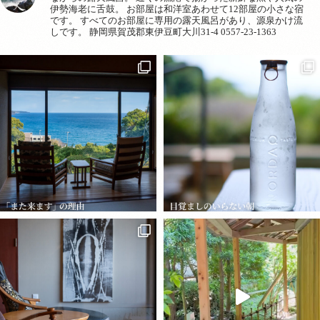
伊勢海老に舌鼓。
お部屋は和洋室あわせて12部屋の小さな宿
です。
すべてのお部屋に専用の露天風呂があり、源泉かけ流
しです。
静岡県賀茂郡東伊豆町大川31-4
0557-23-1363
「また来ます」と言って帰られる
ここでは、目覚まし時計がいりま
お客さまが 本当に戻ってきてくだ
せん。 朝、ふと目を開けると 聞こ
さる。 いさり火にとって、いちば
えてくるのは波の音と、鳥のさえ
んうれしい瞬間です。 前と同じお
ずり。 海の向こうから朝日が昇り
部屋を選ばれる方。 季節を変えて
お部屋の露天風呂には、もう湯が
来てくださる方。 大切な方を連れ
満ちています。 チェックアウトは