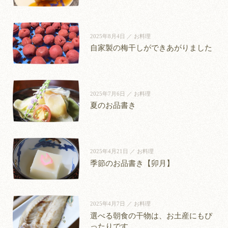
and mountains. From the path that
いただけましたら幸いでございま
the weather. There is no need to wish
many times as you please. Check-out
leads to Isaribi, to the lobby that
す。 どうぞごゆっくりとお愉しみ
you had come on a sunny day. The sea
is at noon. There is plenty of time to
unfolds beyond its doors, seasonal
くださいませ。 This month, we are
will show you a view that belongs to
relax after breakfast, so there is no
2025年8月4日 ／ お料理
flowers offer a gentle welcome,
exhibiting works by sculptor Kenji
自家製の梅干しができあがりました
that day alone. What color will the sea
danger of hearing, “Do we have to
quietly easing the heart. Away from
Shigeoka in the dining room. Mr.
be on the day you arrive? Coming to
leave already?” This summer, why not
the bustle of the city, we invite you to
Shigeoka has created many works
discover it is part of the pleasure of
give someone dear to you the gift of
enjoy a slow, restful moment in a
based on the concept of “sculpture to
the journey. #いさり火 #オーシャン
time away together? #いさり火 #源
space filled with quiet nostalgia. #い
be touched”—pieces not only to be
2025年7月6日 ／ お料理
ビュー #露天風呂付き客室 #海の見
泉掛け流し #露天風呂付き客室 #家
さり火 #伊豆旅行 #源泉掛け流し #
seen, but to be felt. With themes of
夏のお品書き
える宿 #伊豆大川温泉
族旅行 #親孝行
露天風呂付き客室 #温泉旅館
family bonds and the connections
between people, his works possess
both gentle warmth and quiet strength,
softly drawing close to the hearts of
2025年4月21日 ／ お料理
季節のお品書き【卯月】
those who encounter them. Expressed
through a rich variety of materials,
including bronze, marble, and wood,
his works have been installed in
2025年4月7日 ／ お料理
locations throughout Japan and
選べる朝食の干物は、お土産にもぴ
overseas, where they continue to be
ったりです