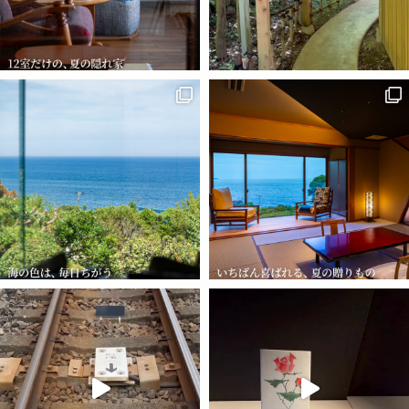
て、また来てくださる方。 「変わ
12時。 朝食のあとも、もうひと眠
らないでいてくれて、ありがと
りしてもいい。 本を読んでもい
う」 そんな言葉をいただくことも
い。 もう一度、お湯に浸かっても
あります。 特別なことをしている
いい。 「旅先でいちばん覚えてい
夏の旅行先を探していると、 「人
静寂に包まれた露天風呂で、心ほ
つもりはないのですが 12室だけの
るのは、朝の時間だった」 ——そ
が多いかな」と、つい気になりま
どけるひととき。 源泉かけ流しの
宿だからこそ、 お一人おひとりの
んなお声を、よくいただきます。
せんか。 いさり火は、全12室。 廊
湯に身をゆだねれば、日常の喧騒
ことを覚えていたい。 はじめての
Here, you do not need an alarm clock.
下ですれ違うことも少なく 館内は
はいつの間にか遠くへ。 湯船の先
お客さまも、 「また来たい」と思
In the morning, when you gently open
いつも静かです。 すべてのお部屋
には、どこまでも広がる相模灘。
っていただけるように。 Guests
your eyes, what reaches you is the
にオーシャンビューの露天風呂。
そして夜には、空いっぱいに広が
leave saying, “We’ll come again” —
sound of the waves and the singing of
好きなときに、好きなだけ。 海を
る満点の星空が静かに寄り添いま
and then they really do return. For us
birds. The morning sun rises from
望むラウンジも、不思議とどこか
す。 広々とした貸切露天風呂を、
at Isaribi, there is no happier moment.
beyond the sea, and the open-air bath
自分だけの場所のように感じられ
誰にも邪魔されることなく贅沢
Some choose the same room as
in your room is already filled with hot
ます。 にぎやかな夏も楽しいけれ
に。 ここでしか味わえない、特別
before. Some come back in a different
spring water. Check-out is at 12 noon.
同じ海なのに、昨日と今日で色が
「お母さん、温泉でも行かな
ど 静かな夏も、きっと忘れられな
な時間をお過ごしください。 A
season. Some return with someone
After breakfast, you may sleep a little
ちがう。 晴れた日の午後は、吸い
い？」 そのひと言が、いちばん喜
い夏になります。 When looking for
quiet moment in an open-air bath,
dear to them. “Thank you for staying
longer. You may read a book. You
込まれそうな碧。 朝日が昇る時間
ばれる贈りものかもしれません。
a summer destination, it is only
wrapped in stillness, as the heart
just as you are.”When guests say this
may slip once more into the bath.
は、水平線から金色が広がってい
お部屋食なら、移動の心配もなく
natural to wonder: “Will it be
slowly unwinds. Surrender yourself to
to us, it stays with us. We do not feel
“What I remember most from the trip
く。 曇りの日は、墨を流したよう
ご家族だけの空間でゆったりとお
crowded?” Isaribi has just twelve
the natural hot spring water, flowing
we are doing anything extraordinary.
was the time we spent in the
に静かで それはそれで、どこか美
食事を楽しめます。 全室に露天風