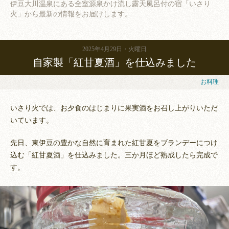
伊豆大川温泉にある全室源泉かけ流し露天風呂付の宿「いさり
火」から
最新の情報をお届けします。
2025年4月29日
火曜日
自家製「紅甘夏酒」を仕込みました
お料理
いさり火では、お夕食のはじまりに果実酒をお召し上がりいただ
いています。
先日、東伊豆の豊かな自然に育まれた紅甘夏をブランデーにつけ
込む「紅甘夏酒」を仕込みました。三か月ほど熟成したら完成で
す。