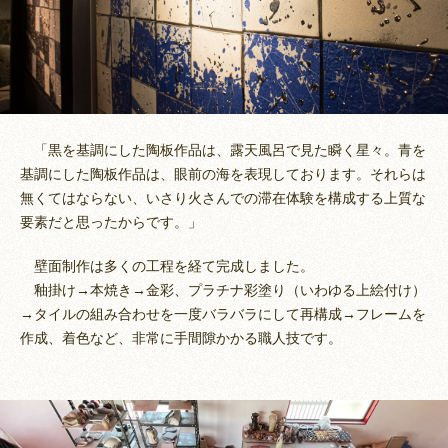
「黒を基調にした陶板作品は、露天風呂で見た瞬く星々。青を
基調にした陶板作品は、眼前の海を表現しております。それらは
無くてはならない、いさり火さんでの滞在体験を構成する上質な
要素だと思ったからです。」
壁面制作は多くの工程を経て完成しました。
釉掛け→本焼き→金彩、プラチナ彩塗り（いわゆる上絵付け）
→タイルの組み合わせを一度バラバラにして再構成→フレームを
作成、着色など、非常に手間隙かかる職人技です。