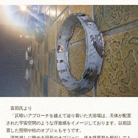
富田氏より
「仄暗いアプローチを越えて辿り着いた大浴場は、天体が配置
された宇宙空間のような浮遊感をイメージしております。以前設
置した照明や柱のオブジェもそうです。
湯気越しに眺める円形のオブジェに、遠き惑星群を想起しても