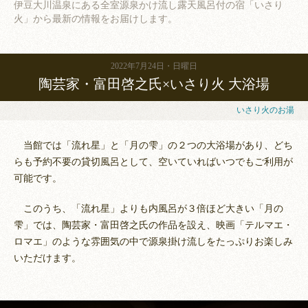
伊豆大川温泉にある全室源泉かけ流し露天風呂付の宿「いさり
火」から
最新の情報をお届けします。
2022年7月24日
日曜日
陶芸家・富田啓之氏×いさり火 大浴場
いさり火のお湯
当館では「流れ星」と「月の雫」の２つの大浴場があり、どち
らも予約不要の貸切風呂として、空いていればいつでもご利用が
可能です。
このうち、「流れ星」よりも内風呂が３倍ほど大きい「月の
雫」では、陶芸家・富田啓之氏の作品を設え、映画「テルマエ・
ロマエ」のような雰囲気の中で源泉掛け流しをたっぷりお楽しみ
いただけます。